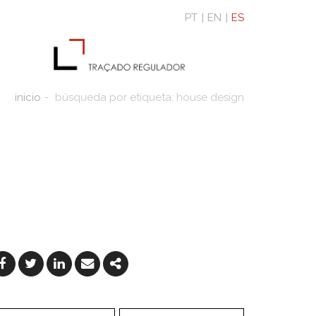
PT
EN
ES
inicio
búsqueda por etiqueta: house design
Facebook
Twitter
Linkedin
Email
Share