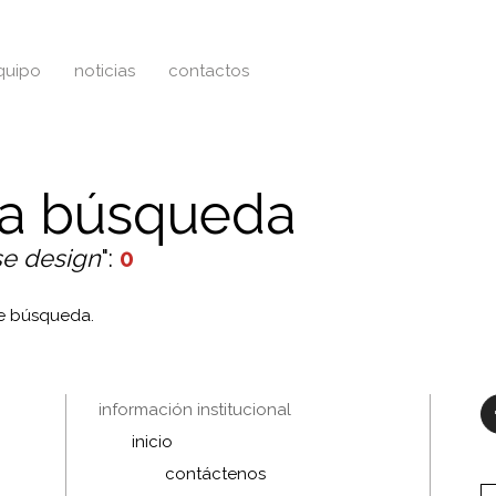
quipo
noticias
contactos
la búsqueda
e design
":
0
de búsqueda.
información institucional
inicio
contáctenos