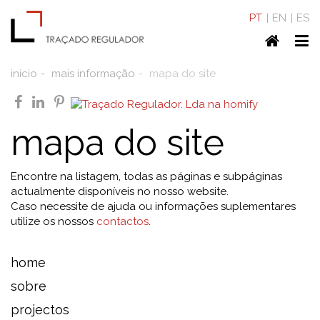
PT
EN
ES
Home
To
nav
início
mais informação
mapa do site
facebook
linkedin
pinterest
mapa do site
Encontre na listagem, todas as páginas e subpáginas
actualmente disponíveis no nosso website.
Caso necessite de ajuda ou informações suplementares
utilize os nossos
contactos
.
home
sobre
projectos