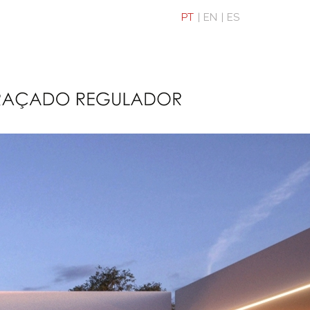
PT
EN
ES