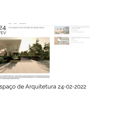
24
24
FEV
FEV
spaço de Arquitetura 24-02-2022
Homify