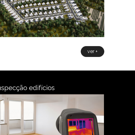
ver +
nspecção edifícios