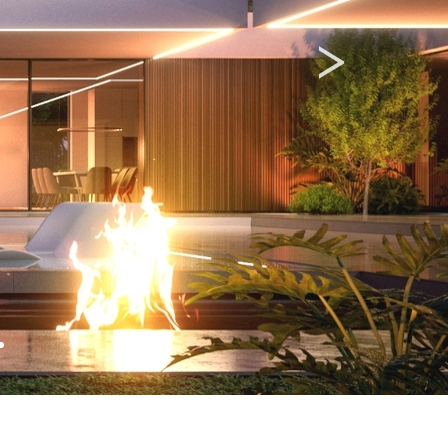
Nex
>