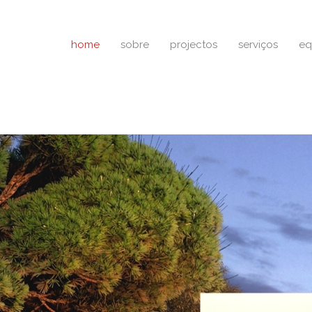
home
sobre
projectos
serviços
eq