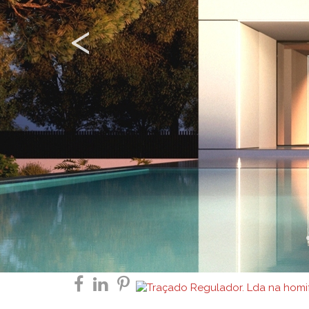
Previous
<
facebook
linkedin
pinterest