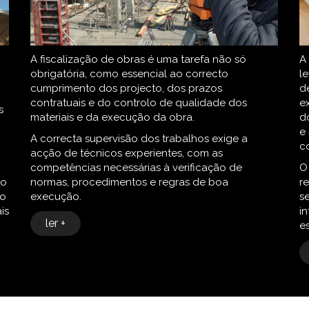
A fiscalização de obras é uma tarefa não só
A
obrigatória, como essencial ao correcto
l
cumprimento dos projecto, dos prazos
d
contratuais e do controlo de qualidade dos
e
s
materiais e da execução da obra.
d
e
A correcta supervisão dos trabalhos exige a
c
acção de técnicos experientes, com as
competências necessárias à verificação de
O
do
normas, procedimentos e regras de boa
r
do
execução.
s
is
i
ler +
e