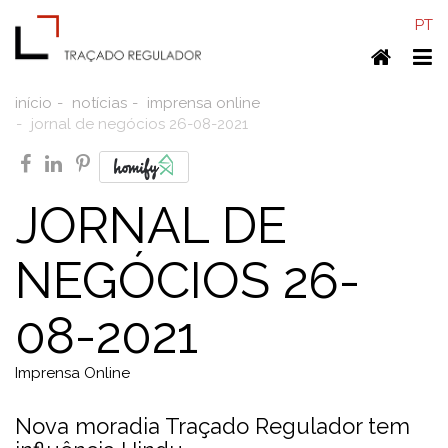
PT
Home
To
nav
início
notícias
imprensa online
jornal de negócios 26-08-2021
facebook
linkedin
pinterest
JORNAL DE
NEGÓCIOS 26-
08-2021
Imprensa Online
Nova moradia Traçado Regulador tem