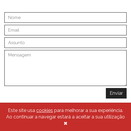
Enviar
Este site usa
cookies
para melhorar a sua experiência.
Ao continuar a navegar estará a aceitar a sua utilização
© 2026 Traçado Regulador
×