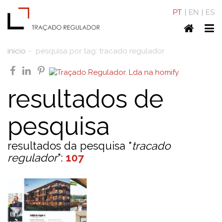
PT
EN
ES
Home
To
nav
início
pesquisa por tag: tracado regulador
facebook
linkedin
pinterest
resultados de
pesquisa
resultados da pesquisa "
tracado
regulador
":
107