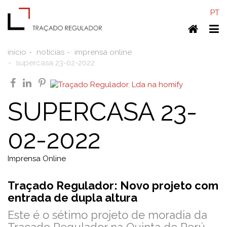
PT
Home
To
nav
início
notícias
imprensa online
supercasa 23-02-2022
facebook
linkedin
pinterest
SUPERCASA 23-
02-2022
Imprensa Online
Traçado Regulador: Novo projeto com
entrada de dupla altura
Este é o sétimo projeto de moradia da