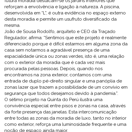
futura moradia destacam-se os jardins interiores que
reforçam a envolvência e ligação à natureza. A piscina,
desenvolvida em “L”, é outra evidência no espaço externo
desta moradia e permite um usufruto diversificado da
mesma.
João de Sousa Rodolfo, arquiteto e CEO da Traçado
Regulador, afirma: “Sentimos que este projeto é realmente
diferenciado porque é difícil estarmos em alguma zona da
casa sem notarmos a agradável presença de uma
espacialidade única ou zonas verdes, isto é, uma relação
com o exterior da moradia que é cada vez mais
procurada pelas pessoas. Depois, quando nos
encontramos na zona exterior, contamos com uma
entrada de duplo pé-direito singular e uma panóplia de
zonas lazer que trazem a possibilidade de um convívio em
segurança que todos desejamos devido à pandemia.”.
O sétimo projeto na Quinta do Perú ilustra uma
convivência especial entre pisos e zonas na casa, através
da forte presença das janelas. Esta intercomunicação
entre todas as zonas da moradia de luxo, tanto no interior
como exterior, reforça uma luminosidade frequente e uma
noção de espaço ainda maior.