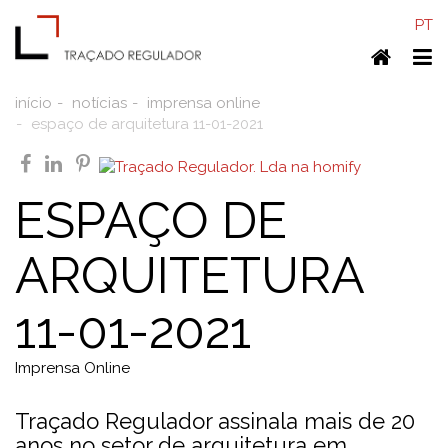
PT
Home
To
nav
início
notícias
imprensa online
espaço de arquitetura 11-01-2021
facebook
linkedin
pinterest
ESPAÇO DE
ARQUITETURA
11-01-2021
Imprensa Online
Traçado Regulador assinala mais de 20
anos no setor de arquitetura em