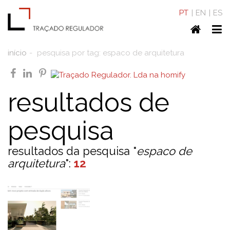
PT
EN
ES
Home
To
nav
início
pesquisa por tag: espaco de arquitetura
facebook
linkedin
pinterest
resultados de
pesquisa
resultados da pesquisa "
espaco de
arquitetura
":
12