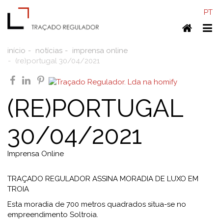
PT
Home
To
nav
início
notícias
imprensa online
(re)portugal 30/04/2021
facebook
linkedin
pinterest
(RE)PORTUGAL
30/04/2021
Imprensa Online
TRAÇADO REGULADOR ASSINA MORADIA DE LUXO EM
TROIA
Esta moradia de 700 metros quadrados situa-se no
empreendimento Soltroia.