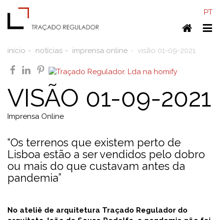
PT
Home
To
nav
início
notícias
imprensa online
visão 01-09-2021
facebook
linkedin
pinterest
VISÃO 01-09-2021
Imprensa Online
“Os terrenos que existem perto de
Lisboa estão a ser vendidos pelo dobro
ou mais do que custavam antes da
pandemia”
No ateliê de arquitetura Traçado Regulador do