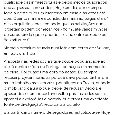
qualidade das infraestruturas e pelos metros quadrados
que as pessoas pretendem. Hoje em dia, por exemplo,
toda a gente quer um escritório em casa e às vezes até
dois. Quanto mais área construída mais irão pagar, claro”,
diz o arquiteto, acrescentando que as habitações que
projetam podem começar nos 400 mil até vários milhões
de euros, ainda que o padrão se situe entre os 600 e os
800 mil euros”.
Moradia premium situada num lote com cerca de 1600m2,
em Soltroia, Troia
A aposta nas redes sociais que trouxe popularidade ao
ateliê dentro e fora de Portugal começou em momentos
de crise. “Foi quase uma obra do acaso. Eu sempre
recusei projetar moradias porque dava pouco dinheiro e
muito trabalho mas em 2011, por alturas da Troika, quando
o imobiliário caiu a pique, deixei de recusar. Depois, e
apesar de ser um bocadinho velho para as redes sociais,
aprendi a explorá-las e percebi que eram uma excelente
fonte de divulgação”, recorda o arquiteto.
E a partir daí o número de seguidores multiplicou-se. Hoje,