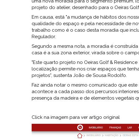
uma nova moradia para o segmento premium, loc
projeto do atelier, desenhado para o Oeiras Gol
Em causa, está "a mudança de hábitos dos nos
qualidade do espaço e pela necessidade de nov
trabalho como é o caso desta moradia que inclu
Regulador.
Segundo a mesma nota, a moradia é construída n
casa é a sua zona exterior, virada sobre o camp
"Este quarto projeto no Oeiras Golf & Residence
localização permite-nos criar espaços que tenha
projetos”, sustenta João de Sousa Rodolfo.
Faz ainda notar o mesmo comunicado que este ma
acontece a cada passo dos percursos interiores.
presença da madeira e de elementos vegetais q
Click na imagem para ver artigo original