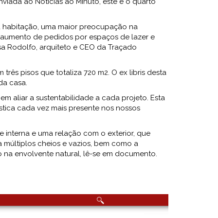
iada ao Notícias ao Minuto, este é o quarto
a habitação, uma maior preocupação na
o aumento de pedidos por espaços de lazer e
sa Rodolfo, arquiteto e CEO da Traçado
ês pisos que totaliza 720 m2. O ex libris desta
 da casa.
m aliar a sustentabilidade a cada projeto. Esta
ística cada vez mais presente nos nossos
 interna e uma relação com o exterior, que
a múltiplos cheios e vazios, bem como a
 na envolvente natural, lê-se em documento.