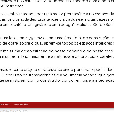
alizada no Oeiras Golf & Residence. De acordo com a nota env
f & Residence.
sos clientes marcada por uma maior permanência no espaço d
as funcionalidades. Esta tendência traduz-se muitas vezes n
i um escritório, um ginásio e uma adega", explica João de Sou
um lote com 1.790 m2 e com uma área total de construção em tr
o de golfe, sobre o qual abrem-se todos os espaços interiores
 é mais uma demonstração do nosso trabalho e do nosso foco e
m um equilíbrio maior entre a natureza e o construído, carater
is recente projeto carateriza-se ainda por uma espacialidade
 O conjunto de transparências e a volumetria variada, que ger
ue se misturam com o construído, concorrem para a integração