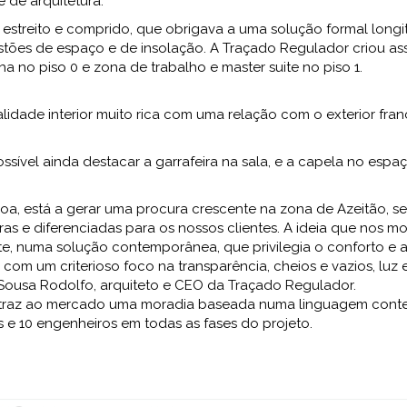
e de arquitetura.
 estreito e comprido, que obrigava a uma solução formal longitu
estões de espaço e de insolação. A Traçado Regulador criou as
ha no piso 0 e zona de trabalho e master suite no piso 1.
lidade interior muito rica com uma relação com o exterior fran
sível ainda destacar a garrafeira na sala, e a capela no espaç
sboa, está a gerar uma procura crescente na zona de Azeitão, 
 e diferenciadas para os nossos clientes. A ideia que nos move
e, numa solução contemporânea, que privilegia o conforto e a 
m um criterioso foco na transparência, cheios e vazios, lu
 Sousa Rodolfo, arquiteto e CEO da Traçado Regulador.
r traz ao mercado uma moradia baseada numa linguagem con
 e 10 engenheiros em todas as fases do projeto.