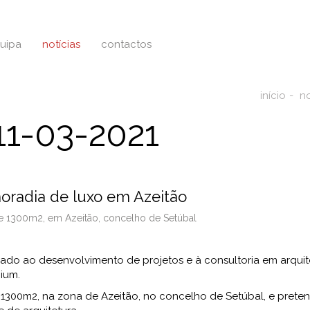
uipa
notícias
contactos
início
no
1-03-2021
oradia de luxo em Azeitão
e 1300m2, em Azeitão, concelho de Setúbal
ado ao desenvolvimento de projetos e à consultoria em arquit
ium.
1300m2, na zona de Azeitão, no concelho de Setúbal, e pretend