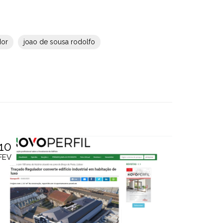
dor
joao de sousa rodolfo
10
FEV