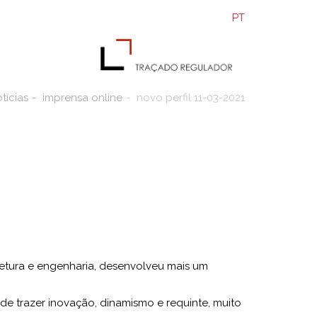
PT
tícias
imprensa online
novo perfil 11-03-2021
etura e engenharia, desenvolveu mais um
e trazer inovação, dinamismo e requinte, muito