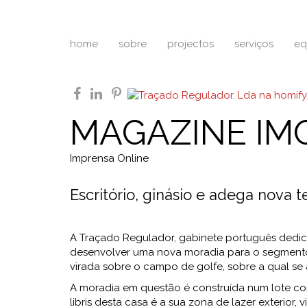
home
sobre
projectos
serviços
eq
facebook
linkedin
pinterest
MAGAZINE IMO
Imprensa Online
Escritório, ginásio e adega nova 
A Traçado Regulador, gabinete português dedica
desenvolver uma nova moradia para o segmento p
virada sobre o campo de golfe, sobre a qual se 
A moradia em questão é construída num lote com
libris desta casa é a sua zona de lazer exterior