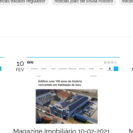
ticias tracado regulador
noticias joao de sousa rodolfo
traca
10
FEV
Magazine Imobiliário 10-02-2021
M