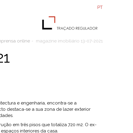
PT
mprensa online
magazine imobiliário 13-07-2021
21
tectura e engenharia, encontra-se a
o destaca-se a sua zona de lazer exterior
idades.
ção em três pisos que totaliza 720 m2. O ex-
 espaços interiores da casa.