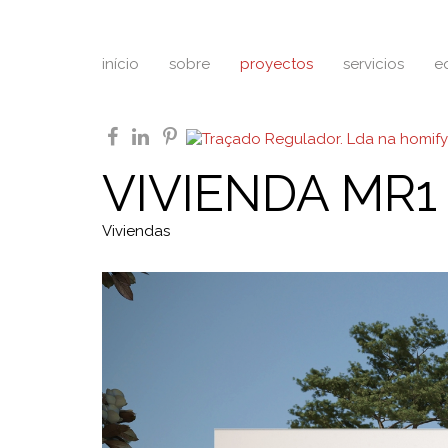
início
sobre
proyectos
servicios
e
facebook
linkedin
pinterest
VIVIENDA MR1
Viviendas