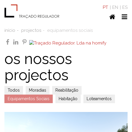
PT
EN
ES
Home
To
nav
início
projectos
equipamentos sociais
facebook
linkedin
pinterest
os nossos
projectos
Todos
Moradias
Reabilitação
Equipamentos Sociais
Habitação
Loteamentos