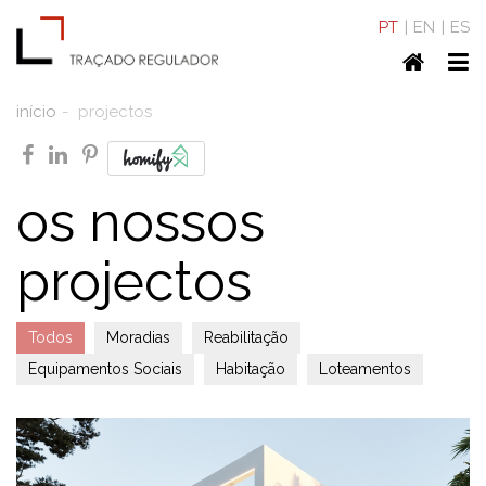
PT
EN
ES
Home
To
nav
início
projectos
facebook
linkedin
pinterest
os nossos
projectos
Todos
Moradias
Reabilitação
Equipamentos Sociais
Habitação
Loteamentos